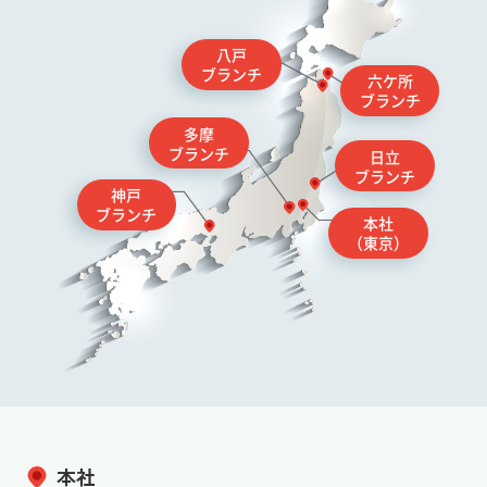
八戸
ブランチ
六ケ所
ブランチ
多摩
ブランチ
日立
ブランチ
神戸
ブランチ
本社
（東京）
本社