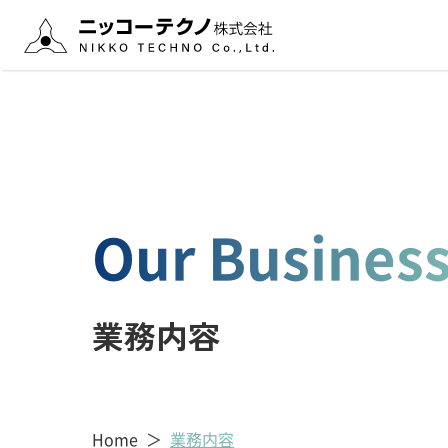
経営理念・ビジョン
プラント設計業務
社長あいさつ
ITサービス業務
会社概要
機械装置設計業務
拠点案内
フィールドエンジニアリング業務
Our Busines
業務内容
Home
業務内容